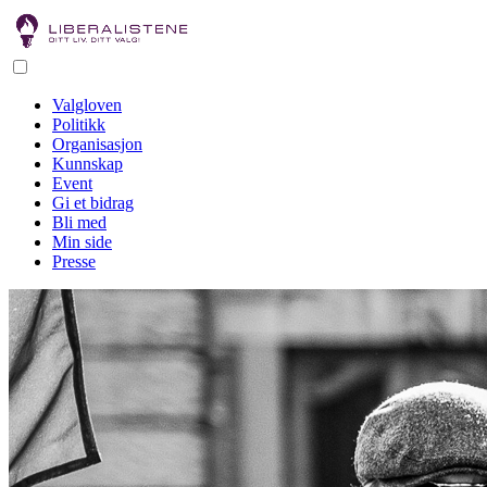
Valgloven
Politikk
Organisasjon
Kunnskap
Event
Gi et bidrag
Bli med
Min side
Presse