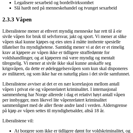
Legalisere sexarbeid og bordellvirksomhet
Slå hardt ned på menneskehandel og tvunget sexarbeid
2.3.3 Våpen
Liberalistene mener at ethvert myndig menneske har rett til å eie
sivile våpen for bruk til selvforsvar, jakt og sport. Vi mener at slike
våpen skal kunne kjøpes og eies uten å måtte innhente spesielle
tillatelser fra myndighetene. Samtidig mener vi at det er et rimelig
krav at kjøpere av våpen ikke er tidligere straffedømte for
voldshandlinger, og at kjøperen må være myndig og mentalt
tilregnelig. Vi mener at sivile ikke skal kunne anskaffe seg
krigsvåpen, da dette er ødeleggelsesvåpen som kun skal disponeres
av militæret, og som ikke har en naturlig plass i det sivile samfunnet.
Liberalistene avviser at det er en nær korrelasjon mellom antall
våpen i privat eie og våpenrelatert kriminalitet. I internasjonal
sammenheng har Norge allerede i dag et relativt høyt antall våpen
per innbygger, men likevel lite våpenrelatert kriminalitet
sammenlignet med de aller fleste andre land i verden. Aldersgrense
på kjøp av våpen settes til myndighetsalder, altså 18 år.
Liberalistene vil:
At borgere som ikke er tidligere dømt for voldskriminalitet, og