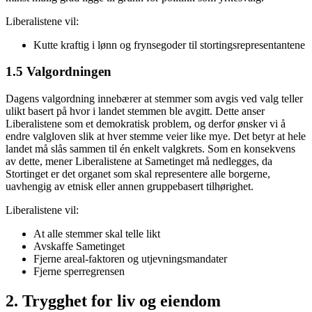
Liberalistene vil:
Kutte kraftig i lønn og frynsegoder til stortingsrepresentantene
1.5 Valgordningen
Dagens valgordning innebærer at stemmer som avgis ved valg teller
ulikt basert på hvor i landet stemmen ble avgitt. Dette anser
Liberalistene som et demokratisk problem, og derfor ønsker vi å
endre valgloven slik at hver stemme veier like mye. Det betyr at hele
landet må slås sammen til én enkelt valgkrets. Som en konsekvens
av dette, mener Liberalistene at Sametinget må nedlegges, da
Stortinget er det organet som skal representere alle borgerne,
uavhengig av etnisk eller annen gruppebasert tilhørighet.
Liberalistene vil:
At alle stemmer skal telle likt
Avskaffe Sametinget
Fjerne areal-faktoren og utjevningsmandater
Fjerne sperregrensen
2. Trygghet for liv og eiendom