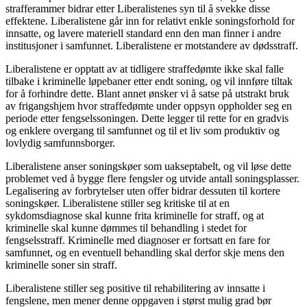
strafferammer bidrar etter Liberalistenes syn til å svekke disse
effektene. Liberalistene går inn for relativt enkle soningsforhold for
innsatte, og lavere materiell standard enn den man finner i andre
institusjoner i samfunnet. Liberalistene er motstandere av dødsstraff.
Liberalistene er opptatt av at tidligere straffedømte ikke skal falle
tilbake i kriminelle løpebaner etter endt soning, og vil innføre tiltak
for å forhindre dette. Blant annet ønsker vi å satse på utstrakt bruk
av frigangshjem hvor straffedømte under oppsyn oppholder seg en
periode etter fengselssoningen. Dette legger til rette for en gradvis
og enklere overgang til samfunnet og til et liv som produktiv og
lovlydig samfunnsborger.
Liberalistene anser soningskøer som uakseptabelt, og vil løse dette
problemet ved å bygge flere fengsler og utvide antall soningsplasser.
Legalisering av forbrytelser uten offer bidrar dessuten til kortere
soningskøer. Liberalistene stiller seg kritiske til at en
sykdomsdiagnose skal kunne frita kriminelle for straff, og at
kriminelle skal kunne dømmes til behandling i stedet for
fengselsstraff. Kriminelle med diagnoser er fortsatt en fare for
samfunnet, og en eventuell behandling skal derfor skje mens den
kriminelle soner sin straff.
Liberalistene stiller seg positive til rehabilitering av innsatte i
fengslene, men mener denne oppgaven i størst mulig grad bør