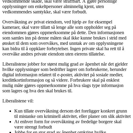
vedkommende skade, skal være straffbart. Å gjøre personlige
opplysninger om enkeltpersoner alminnelig kjent, uten
vedkommendes samtykke, skal være forbudt.
Overvåkning av privat eiendom, ved hjelp av for eksempel
kameraer, skal være tillatt så lenge alle som oppholder seg på
eiendommen gjøres oppmerksomme på dette. Den informasjonen
som samles inn på denne måten skal ikke kunne brukes i strid med
ønsket til dem som overvåkes, med unntak av om opplysningene
kan bidra til å oppklare forbrytelser. Ingen private skal ha rett til å
overvåke andres private eiendom uten eierens tillatelse.
Liberalistene jobber for størst mulig grad av åpenhet når det gjelder
hvilke opplysninger som bedrifter lagrer om forbrukerne, herunder
digital informasjon relatert til e-poster, aktivitet på sosiale medier,
kredittkortinformasjon og så videre. Forbrukere skal på enklest
mulig måte gjøres oppmerksomme på hva slags type informasjon
som lagres og hva den skal brukes til.
Liberalistene vil:
Kun tillate overvåkning dersom det foreligger konkret grunn
til mistanke om kriminell aktivitet, eller planer om slik aktivitet
At enhver form for overvåkning av fredelige borgere skal
være strengt forbudt
Jobbe for en stor grad av åpenhet omkring hvilke