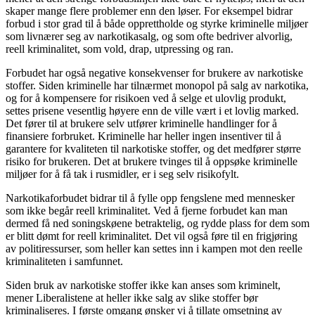
skaper mange flere problemer enn den løser. For eksempel bidrar
forbud i stor grad til å både opprettholde og styrke kriminelle miljøer
som livnærer seg av narkotikasalg, og som ofte bedriver alvorlig,
reell kriminalitet, som vold, drap, utpressing og ran.
Forbudet har også negative konsekvenser for brukere av narkotiske
stoffer. Siden kriminelle har tilnærmet monopol på salg av narkotika,
og for å kompensere for risikoen ved å selge et ulovlig produkt,
settes prisene vesentlig høyere enn de ville vært i et lovlig marked.
Det fører til at brukere selv utfører kriminelle handlinger for å
finansiere forbruket. Kriminelle har heller ingen insentiver til å
garantere for kvaliteten til narkotiske stoffer, og det medfører større
risiko for brukeren. Det at brukere tvinges til å oppsøke kriminelle
miljøer for å få tak i rusmidler, er i seg selv risikofylt.
Narkotikaforbudet bidrar til å fylle opp fengslene med mennesker
som ikke begår reell kriminalitet. Ved å fjerne forbudet kan man
dermed få ned soningskøene betraktelig, og rydde plass for dem som
er blitt dømt for reell kriminalitet. Det vil også føre til en frigjøring
av politiressurser, som heller kan settes inn i kampen mot den reelle
kriminaliteten i samfunnet.
Siden bruk av narkotiske stoffer ikke kan anses som kriminelt,
mener Liberalistene at heller ikke salg av slike stoffer bør
kriminaliseres. I første omgang ønsker vi å tillate omsetning av