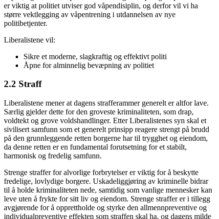
er viktig at politiet utviser god våpendisiplin, og derfor vil vi ha
større vektlegging av våpentrening i utdannelsen av nye
politibetjenter.
Liberalistene vil:
Sikre et moderne, slagkraftig og effektivt politi
Åpne for alminnelig bevæpning av politiet
2.2 Straff
Liberalistene mener at dagens strafferammer generelt er altfor lave.
Særlig gjelder dette for den groveste kriminaliteten, som drap,
voldtekt og grove voldshandlinger. Etter Liberalistenes syn skal et
sivilisert samfunn som et generelt prinsipp reagere strengt på brudd
på den grunnleggende retten borgerne har til trygghet og eiendom,
da denne retten er en fundamental forutsetning for et stabilt,
harmonisk og fredelig samfunn.
Strenge straffer for alvorlige forbrytelser er viktig for å beskytte
fredelige, lovlydige borgere. Uskadeliggjøring av kriminelle bidrar
til å holde kriminaliteten nede, samtidig som vanlige mennesker kan
leve uten å frykte for sitt liv og eiendom. Strenge straffer er i tillegg
avgjørende for å opprettholde og styrke den allmennpreventive og
individualpreventive effekten som straffen skal ha, og dagens milde