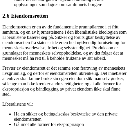
opplysninger som lagres om samfunnets borgere
2.6 Eiendomsretten
Eiendomsretten er en av de fundamentale grunnpilarene i et fritt
samfunn, og en av hjørnesteinene i den liberalistiske ideologien som
Liberalistene baserer seg på. Sikker og forutsigbar beskyttelse av
eiendomsretten fra statens side er en helt nødvendig forutsetning for
menneskets overlevelse, frihet og selvstendighet. Produksjon er
grunnlaget for menneskets selvoppholdelse, og av det følger det at
mennesket må ha rett til å beholde fruktene av sitt arbeid.
Fravær av eiendomsrett er det samme som frarøving av menneskets
livsgrunnlag, og derfor er eiendomsretten ukrenkelig. Det innebærer
at enhver skal kunne bruke sin egen eiendom slik man selv ønsker,
så lenge man ikke krenker andres rettigheter, og at alle former for
ekspropriasjon og båndlegging av privat eiendom ikke skal finne
sted.
Liberalistene vil:
Ha en sikker og betingelsesløs beskyttelse av den private
eiendomsretten
Gå imot alle former for ekspropriasjon