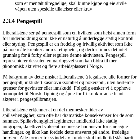
som er mentalt tilregnelige, skal kunne kjøpe og eie sivile
våpen uten spesielle tillatelser eller krav
2.3.4 Pengespill
Liberalistene ser på pengespill som en hvilken som helst annen form
for underholdning som ikke er naturlig å underlegge statlig kontroll
eller styring. Pengespill er en fredelig og frivillig aktivitet som ikke
på noe måte krenker andres rettigheter, og derfor finnes det intet
grunnlag for å forby eller regulere denne aktiviteten. Pengespill
representerer dessuten en næringsvei som kan bidra til mer
økonomisk aktivitet og flere arbeidsplasser i Norge.
På bakgrunn av dette ønsker Liberalistene å legalisere alle former for
pengespill, inkludert kasinovirksomhet og pokerspill, uten bestemte
grenser for gevinster eller innskudd. Følgelig ønsker vi å oppheve
monopolet til Norsk Tipping og åpne for fri konkurranse blant
aktører i pengespillbransjen.
Liberalistene erkjenner at en del mennesker lider av
spillavhengighet, som ofte har dramatiske konsekvenser for de som
rammes. Spillavhengighet legitimerer imidlertid ikke statlig
inngripen, da ethvert voksent menneske har ansvar for sine egne
handlinger, og ikke kan fordele dette ansvaret på andre, fredelige
borgere. Alle former for svindel av kunder skal imidlertid slås hardt