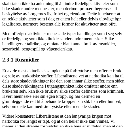
skal staten ikke ha anledning til å hindre fredelige aktiviteter som
ikke skader andre mennesker, men derimot primært begrenses til
beskyttelse av borgernes liv, frihet og eiendom. Dette innebærer at
en rekke aktiviteter som i dag er enten helt eller delvis ulovlige bør
legaliseres, nærmere bestemt alle former for aktiviteter uten ofre.
Med offerløse aktiviteter menes alle typer handlinger som i seg selv
er fredelige og som ikke direkte skader andre mennesker. Slike
handlinger er tallrike, og omfatter blant annet bruk av rusmidler,
sexarbeid, pengespill og våpeneierskap.
2.3.1 Rusmidler
Et av de mest aktuelle eksemplene på forbrytelse uten offer er bruk
og salg av narkotiske stoffer. Liberalistene vet at narkotika kan ha til
dels store skadevirkninger for den som inntar slike stoffer, men siden
disse skadevirkningene i utgangspunktet ikke omfatter andre enn
brukeren selv, kan ikke bruk av slike stoffer defineres som kriminelt.
Hvert menneske eier sin egen kropp, og har dermed en
grunnleggende rett til å behandle kroppen sin slik han eller hun vil,
selv om dette kan medføre fysiske eller mentale skader.
Videre konstaterer Liberalistene at den langvarige krigen mot
narkotika for lengst er tapt, og at den heller ikke kan vinnes. Vi
mener at den strenge forbudslinjen ikke bare er nytteløs, men at den