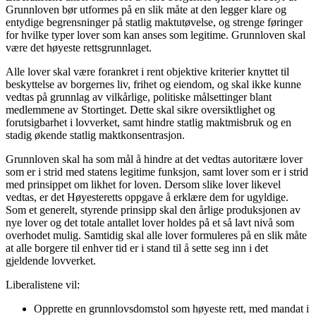
Grunnloven bør utformes på en slik måte at den legger klare og
entydige begrensninger på statlig maktutøvelse, og strenge føringer
for hvilke typer lover som kan anses som legitime. Grunnloven skal
være det høyeste rettsgrunnlaget.
Alle lover skal være forankret i rent objektive kriterier knyttet til
beskyttelse av borgernes liv, frihet og eiendom, og skal ikke kunne
vedtas på grunnlag av vilkårlige, politiske målsettinger blant
medlemmene av Stortinget. Dette skal sikre oversiktlighet og
forutsigbarhet i lovverket, samt hindre statlig maktmisbruk og en
stadig økende statlig maktkonsentrasjon.
Grunnloven skal ha som mål å hindre at det vedtas autoritære lover
som er i strid med statens legitime funksjon, samt lover som er i strid
med prinsippet om likhet for loven. Dersom slike lover likevel
vedtas, er det Høyesteretts oppgave å erklære dem for ugyldige.
Som et generelt, styrende prinsipp skal den årlige produksjonen av
nye lover og det totale antallet lover holdes på et så lavt nivå som
overhodet mulig. Samtidig skal alle lover formuleres på en slik måte
at alle borgere til enhver tid er i stand til å sette seg inn i det
gjeldende lovverket.
Liberalistene vil:
Opprette en grunnlovsdomstol som høyeste rett, med mandat i