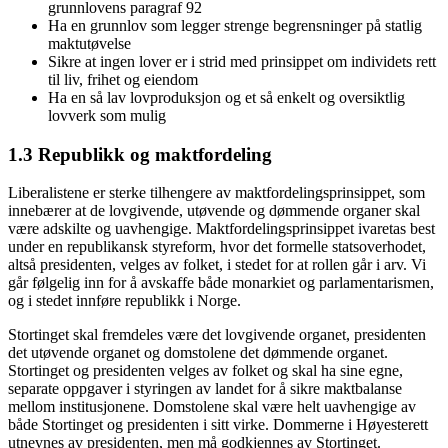
grunnlovens paragraf 92
Ha en grunnlov som legger strenge begrensninger på statlig
maktutøvelse
Sikre at ingen lover er i strid med prinsippet om individets rett
til liv, frihet og eiendom
Ha en så lav lovproduksjon og et så enkelt og oversiktlig
lovverk som mulig
1.3 Republikk og maktfordeling
Liberalistene er sterke tilhengere av maktfordelingsprinsippet, som
innebærer at de lovgivende, utøvende og dømmende organer skal
være adskilte og uavhengige. Maktfordelingsprinsippet ivaretas best
under en republikansk styreform, hvor det formelle statsoverhodet,
altså presidenten, velges av folket, i stedet for at rollen går i arv. Vi
går følgelig inn for å avskaffe både monarkiet og parlamentarismen,
og i stedet innføre republikk i Norge.
Stortinget skal fremdeles være det lovgivende organet, presidenten
det utøvende organet og domstolene det dømmende organet.
Stortinget og presidenten velges av folket og skal ha sine egne,
separate oppgaver i styringen av landet for å sikre maktbalanse
mellom institusjonene. Domstolene skal være helt uavhengige av
både Stortinget og presidenten i sitt virke. Dommerne i Høyesterett
utnevnes av presidenten, men må godkjennes av Stortinget.