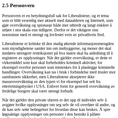
2.5 Personvern
Personvern er en betydningsfull sak for Liberalistene, og et tema
som er blitt vesentlig mer aktuelt med dataalderen og Internett, som
gjør overvåkning og spionasje både mer utbredt og langt enklere å
utføre i stor skala enn tidligere. Derfor er det viktigere enn
noensinne med et strengt og lovfestet vern av privatlivets fred.
Liberalistene er kritiske til den stadig økende informasjonsmengden
som myndighetene samler inn om innbyggerne, og mener det skal
innføres strengere restriksjoner på hva staten skal ha anledning til å
registrere av opplysninger. Når det gjelder overvåkning, er dette et
virkemiddel som kun skal forbeholdes kriminell aktivitet, for
eksempel overfor personer som mistenkes for å planlegge kriminelle
handlinger. Overvåkning kan tas i bruk i forbindelse med trusler mot
samfunnets sikkerhet, men Liberalistene aksepterer ikke
masseovervåkning av den typen vi for eksempel har sett fra
etterretningsbyråer i USA. Enhver form for generell overvåkning av
fredelige borgere skal være strengt forbudt.
Når det gjelder den private sfæren er det opp til individer selv å
avgjøre hvilke opplysninger om seg selv de vil overføre til andre, og
de kan selv sette betingelser for hvordan disse kan brukes. Å spre
løgnaktige opplysninger om personer i den hensikt å påføre