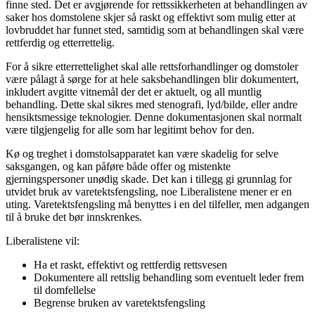
finne sted. Det er avgjørende for rettssikkerheten at behandlingen av
saker hos domstolene skjer så raskt og effektivt som mulig etter at
lovbruddet har funnet sted, samtidig som at behandlingen skal være
rettferdig og etterrettelig.
For å sikre etterrettelighet skal alle rettsforhandlinger og domstoler
være pålagt å sørge for at hele saksbehandlingen blir dokumentert,
inkludert avgitte vitnemål der det er aktuelt, og all muntlig
behandling. Dette skal sikres med stenografi, lyd/bilde, eller andre
hensiktsmessige teknologier. Denne dokumentasjonen skal normalt
være tilgjengelig for alle som har legitimt behov for den.
Kø og treghet i domstolsapparatet kan være skadelig for selve
saksgangen, og kan påføre både offer og mistenkte
gjerningspersoner unødig skade. Det kan i tillegg gi grunnlag for
utvidet bruk av varetektsfengsling, noe Liberalistene mener er en
uting. Varetektsfengsling må benyttes i en del tilfeller, men adgangen
til å bruke det bør innskrenkes.
Liberalistene vil:
Ha et raskt, effektivt og rettferdig rettsvesen
Dokumentere all rettslig behandling som eventuelt leder frem
til domfellelse
Begrense bruken av varetektsfengsling