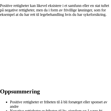
Positive rettigheter kan likevel eksistere i et samfunn eller en stat tuftet
på negative rettigheter, men da i form av frivillige løsninger, som for
eksempel at du har rett til legebehandling hvis du har sykeforsikring.
Oppsummering
Positive rettigheter er friheten til å bli forsørget eller sponset av
andre
Negative rettigheter er friheten til liv, eiendom og å være fri