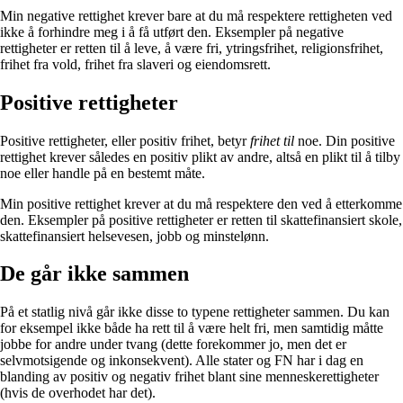
Min negative rettighet krever bare at du må respektere rettigheten ved
ikke å forhindre meg i å få utført den. Eksempler på negative
rettigheter er retten til å leve, å være fri, ytringsfrihet, religionsfrihet,
frihet fra vold, frihet fra slaveri og eiendomsrett.
Positive rettigheter
Positive rettigheter, eller positiv frihet, betyr
frihet til
noe. Din positive
rettighet krever således en positiv plikt av andre, altså en plikt til å tilby
noe eller handle på en bestemt måte.
Min positive rettighet krever at du må respektere den ved å etterkomme
den. Eksempler på positive rettigheter er retten til skattefinansiert skole,
skattefinansiert helsevesen, jobb og minstelønn.
De går ikke sammen
På et statlig nivå går ikke disse to typene rettigheter sammen. Du kan
for eksempel ikke både ha rett til å være helt fri, men samtidig måtte
jobbe for andre under tvang (dette forekommer jo, men det er
selvmotsigende og inkonsekvent). Alle stater og FN har i dag en
blanding av positiv og negativ frihet blant sine menneskerettigheter
(hvis de overhodet har det).