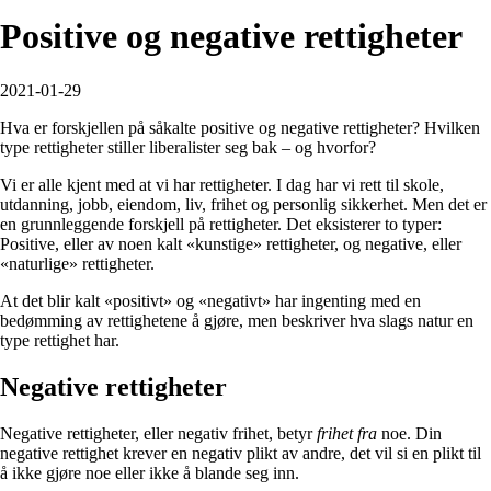
Positive og negative rettigheter
2021-01-29
Hva er forskjellen på såkalte positive og negative rettigheter? Hvilken
type rettigheter stiller liberalister seg bak – og hvorfor?
Vi er alle kjent med at vi har rettigheter. I dag har vi rett til skole,
utdanning, jobb, eiendom, liv, frihet og personlig sikkerhet. Men det er
en grunnleggende forskjell på rettigheter. Det eksisterer to typer:
Positive, eller av noen kalt «kunstige» rettigheter, og negative, eller
«naturlige» rettigheter.
At det blir kalt «positivt» og «negativt» har ingenting med en
bedømming av rettighetene å gjøre, men beskriver hva slags natur en
type rettighet har.
Negative rettigheter
Negative rettigheter, eller negativ frihet, betyr
frihet fra
noe. Din
negative rettighet krever en negativ plikt av andre, det vil si en plikt til
å ikke gjøre noe eller ikke å blande seg inn.