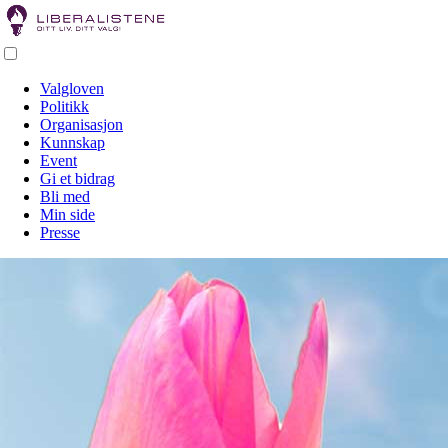
Valgloven
Politikk
Organisasjon
Kunnskap
Event
Gi et bidrag
Bli med
Min side
Presse