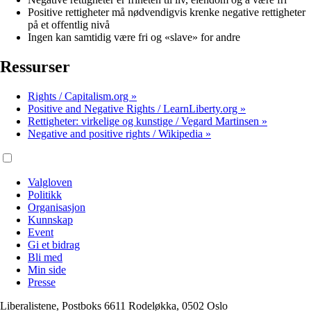
Positive rettigheter må nødvendigvis krenke negative rettigheter
på et offentlig nivå
Ingen kan samtidig være fri og «slave» for andre
Ressurser
Rights / Capitalism.org »
Positive and Negative Rights / LearnLiberty.org »
Rettigheter: virkelige og kunstige / Vegard Martinsen »
Negative and positive rights / Wikipedia »
Valgloven
Politikk
Organisasjon
Kunnskap
Event
Gi et bidrag
Bli med
Min side
Presse
Liberalistene, Postboks 6611 Rodeløkka, 0502 Oslo