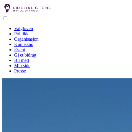
Valgloven
Politikk
Organisasjon
Kunnskap
Event
Gi et bidrag
Bli med
Min side
Presse