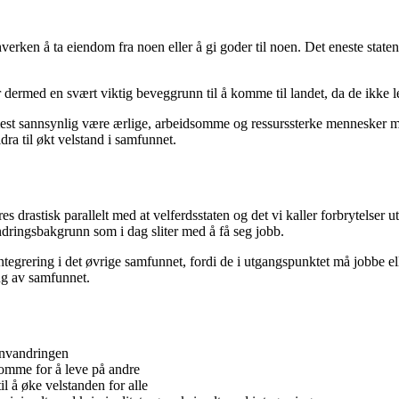
l hverken å ta eiendom fra noen eller å gi goder til noen. Det eneste state
ster dermed en svært viktig beveggrunn til å komme til landet, da de ikke l
 mest sannsynlig være ærlige, arbeidsomme og ressurssterke mennesker me
ra til økt velstand i samfunnet.
 drastisk parallelt med at velferdsstaten og det vi kaller forbrytelser u
ndringsbakgrunn som i dag sliter med å få seg jobb.
tegrering i det øvrige samfunnet, fordi de i utgangspunktet må jobbe ell
ing av samfunnet.
nnvandringen
komme for å leve på andre
il å øke velstanden for alle