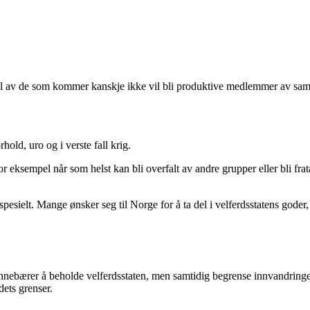
del av de som kommer kanskje ikke vil bli produktive medlemmer av sam
old, uro og i verste fall krig.
r eksempel når som helst kan bli overfalt av andre grupper eller bli frat
esielt. Mange ønsker seg til Norge for å ta del i velferdsstatens goder, 
ge innebærer å beholde velferdsstaten, men samtidig begrense innvandrin
dets grenser.