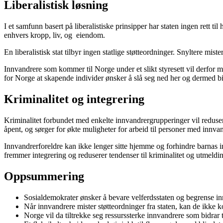
Liberalistisk løsning
I et samfunn basert på liberalistiske prinsipper har staten ingen rett ti
enhvers kropp, liv, og eiendom.
En liberalistisk stat tilbyr ingen statlige støtteordninger. Snyltere mi
Innvandrere som kommer til Norge under et slikt styresett vil derfor
for Norge at skapende individer ønsker å slå seg ned her og dermed bid
Kriminalitet og integrering
Kriminalitet forbundet med enkelte innvandrergrupperinger vil reduseres
åpent, og sørger for økte muligheter for arbeid til personer med innva
Innvandrerforeldre kan ikke lenger sitte hjemme og forhindre barnas in
fremmer integrering og reduserer tendenser til kriminalitet og utmeld
Oppsummering
Sosialdemokrater ønsker å bevare velferdsstaten og begrense i
Når innvandrere mister støtteordninger fra staten, kan de ikke 
Norge vil da tiltrekke seg ressurssterke innvandrere som bidrar t