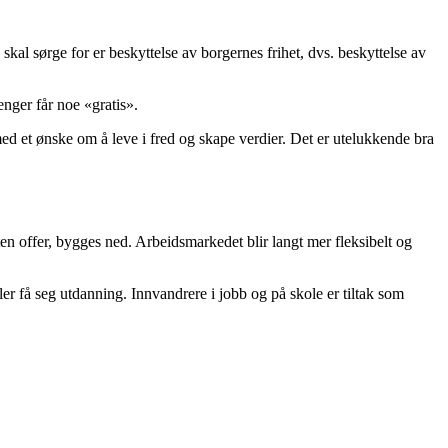
n skal sørge for er beskyttelse av borgernes frihet, dvs. beskyttelse av
enger får noe «gratis».
d et ønske om å leve i fred og skape verdier. Det er utelukkende bra
ten offer, bygges ned. Arbeidsmarkedet blir langt mer fleksibelt og
er få seg utdanning. Innvandrere i jobb og på skole er tiltak som