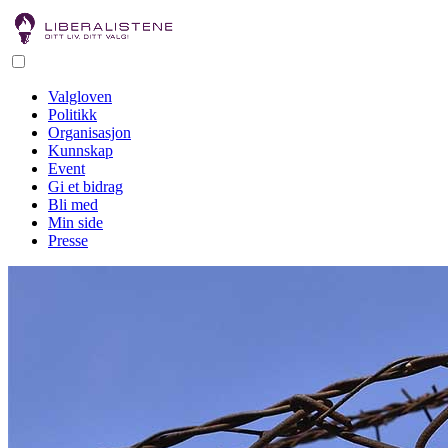
Valgloven
Politikk
Organisasjon
Kunnskap
Event
Gi et bidrag
Bli med
Min side
Presse