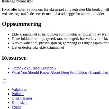
fredelige mennesker.
Hvor ofte hører vi ikke om for eksempel at tyverisaker blir henlagt, el
voksne, og straffe de som er med på å ødelegge for andre individer.
Oppsummering
Ekte kriminalitet er handlinger som innebærer initiering av tv
Dette inkluderer drap, tyveri, ran, bedrageri, hærverk, voldtekt, 
Narkotikahandel, prostitusjon og gambling er i utgangspunktet f
Det er derfor
ikke
ekte kriminalitet
Ressurser
Crime / Ayn Rand Lexicon »
What You Should Know About Drug Prohibition / LearnLiberty
Valgloven
Politikk
Organisasjon
Kunnskap
Event