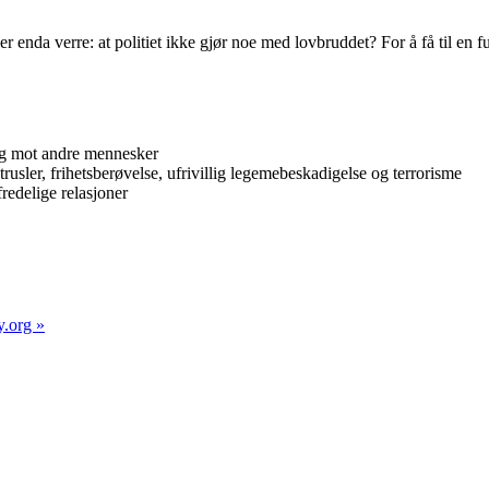
ler enda verre: at politiet ikke gjør noe med lovbruddet? For å få til en
ang mot andre mennesker
trusler, frihetsberøvelse, ufrivillig legemebeskadigelse og terrorisme
redelige relasjoner
.org »