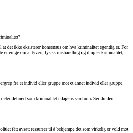
riminalitet?
il at det ikke eksisterer konsensus om hva kriminalitet egentlig er. For
te er enige om at tyveri, fysisk mishandling og drap er kriminalitet,
rgrep fra et individ eller gruppe mot et annet individ eller gruppe.
e deler definert som kriminalitet i dagens samfunn. Ser du den
olitiet fått avsatt ressurser til å bekjempe det som virkelig er vold mot