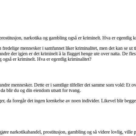
prostitusjon, narkotika og gambling også er kriminelt. Hva er egentlig k
en fredelige mennesker i samfunnet liker kriminalitet, men det kan se ut t
andre der igjen er det kriminelt å la flagget henge ute over natta. De fles
også er kriminelt. Hva er egentlig kriminalitet?
ndre mennesker. Dette er i samtlige tilfeller det samme som vold: Et ove
a blir du og din eiendom utsatt for tvang.
ger, da foregår det ingen krenkelse av noen individer. Likevel blir begg
å gjøre narkotikahandel, prostitusjon, gambling og så videre lovlig, ville p